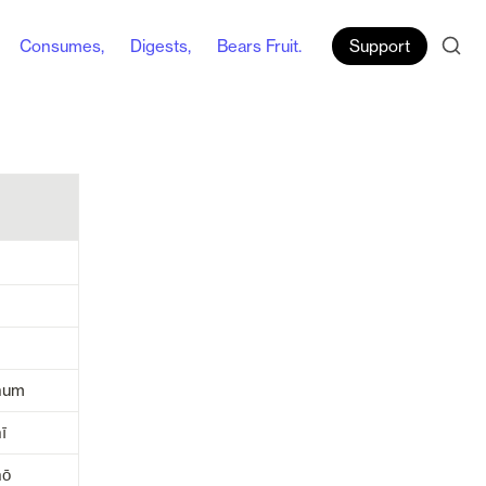
Consumes,
Digests,
Bears Fruit.
Support
num
ī
nō