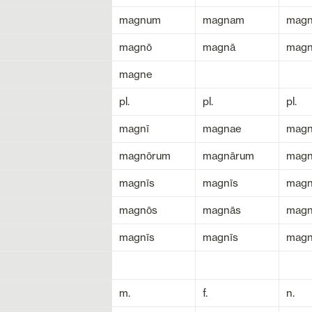
magnum
magnam
mag
magnō
magnā
mag
magne
pl.
pl.
pl.
magnī
magnae
mag
magnōrum
magnārum
magn
magnīs
magnīs
magn
magnōs
magnās
mag
magnīs
magnīs
magn
m.
f.
n.