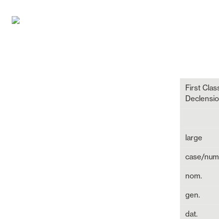
First Clas
Declensio
large
case/num
nom.
gen.
dat.