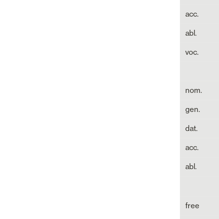
acc.
abl.
voc.
nom.
gen.
dat.
acc.
abl.
free