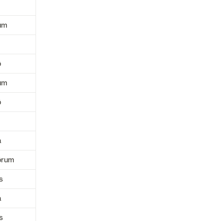
rum
ō
rum
ō
a
ōrum
s
a
s