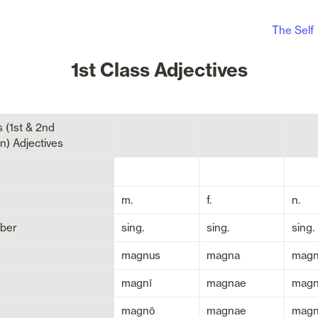
The Self
1st Class Adjectives
s (1st & 2nd 
n) Adjectives
m.
f.
n.
ber
sing.
sing.
sing.
magnus
magna
mag
magnī
magnae
magn
magnō
magnae
mag