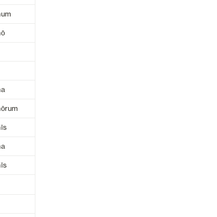
num
nō
na
ōrum
īs
na
īs