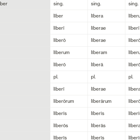
ber
sing.
sing.
sing.
līber
lībera
lībe
līberī
līberae
līberī
līberō
līberae
līber
līberum
līberam
lībe
līberō
līberā
līber
pl.
pl.
pl.
līberī
līberae
līber
līberōrum
līberārum
līber
līberīs
līberīs
līberī
līberōs
līberās
līber
līberīs
līberīs
līberī